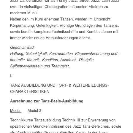
Jazz Dance tanzen wir als Funky Jazz, Street Jazz, Latin Jazz
uvm. in vielseitigen Choreografien mit coolen Effekten zu
moderner Musik.
Neben den im Kurs erlernten Tänzen, werden im Unterricht
Körperhaltung, Gelenkigkeit, wichtige Grundlagen des Tanzens,
sowie bereits komplexe Technikschritte und Kombinationen mit
immer wieder neuen Herausforderungen erlernt.
Geschult wird:
Haltung, Gelenkigkeit, Konzentration, Körperwahrnehmung und -
kontrolle, Motorik, Kondition, Ausdruck, Disziplin,
Selbstbewusstsein und Teamgeist.
TANZ AUSBILDUNG UND FORT- & WEITERBILDUNGS-
CHARAKTERISTIKEN
Anrechnung zur Tanz-Basis-Ausbildung
Modul:
Modul 3
Technikkurse Tanzausbildung Technik III zur Erweiterung von
spezifischen Grundkenntnissen des Jazz Tanz-Bereiches, sowie
als Vorstufe später für den kulturellen Zweig, in der Tanz-