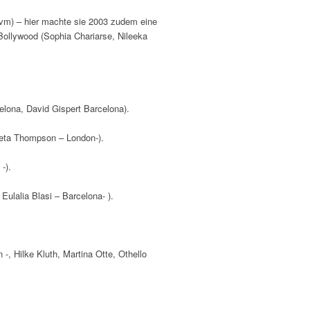
vm) – hier machte sie 2003 zudem eine
Bollywood (Sophia Chariarse, Nileeka
celona, David Gispert Barcelona).
leta Thompson – London-).
-).
 Eulalia Blasi – Barcelona- ).
n -, Hilke Kluth, Martina Otte, Othello