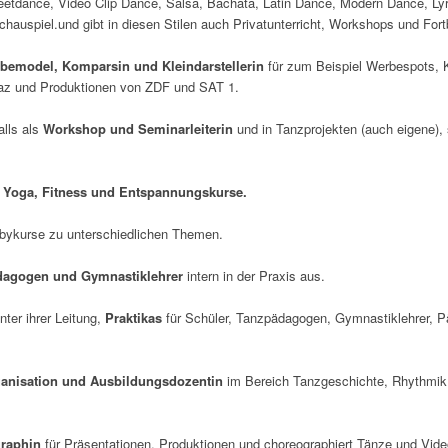
etdance, Video Clip Dance, Salsa, Bachata, Latin Dance, Modern Dance, Lyri
hauspiel.und gibt in diesen Stilen auch Privatunterricht, Workshops und Fort
bemodel, Komparsin und Kleindarstellerin
für zum Beispiel Werbespots, 
az und Produktionen von ZDF und SAT 1.
alls als
Workshop und Seminarleiterin
und in Tanzprojekten (auch eigene), 
ür Yoga, Fitness und Entspannungskurse.
abykurse zu unterschiedlichen Themen.
agogen und Gymnastiklehrer
intern in der Praxis aus.
ter ihrer Leitung,
Praktikas
für Schüler, Tanzpädagogen, Gymnastiklehrer, P
ganisation und Ausbildungsdozentin
im Bereich Tanzgeschichte, Rhythmik,
graphin
für Präsentationen, Produktionen und choreographiert Tänze und Vide