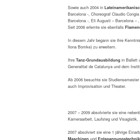
Sowie auch 2004 in
Lateinamerikanis
Barcelona -, Choreograf Claudio Congia 
Barcelona -, Eli Augusti – Barcelona – ,
Seit 2006 erlernte sie ebenfalls
Flame
In diesem Jahr begann sie ihre Kenntni
Ilona Bomke) zu erweitern.
Ihre
Tanz-Grundausbildung
in Ballett
Generalitat de Catalunya und dem Instit
Ab 2006 besuchte sie Studiensemester
auch Improvisation und Theater.
2007 – 2009 absolvierte sie eine neben
Kameraarbeit, Laufsteg und Visagistik,
2007 absolviert sie eine 1 jährige Einar
Maschinen
und
Entspannungstechni