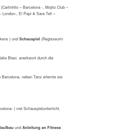
…
(Carlinhito – Barcelona -, Mojito Club –
– London-, El Papi & Sara Tell –
rkens ) und
Schauspiel
(Regisseurin
alia Blasi, anerkannt durch die
n Barcelona, neben Tanz erlernte sie
lona- ( viel Schauspielunterricht,
laufbau
und
Anleitung an Fitness