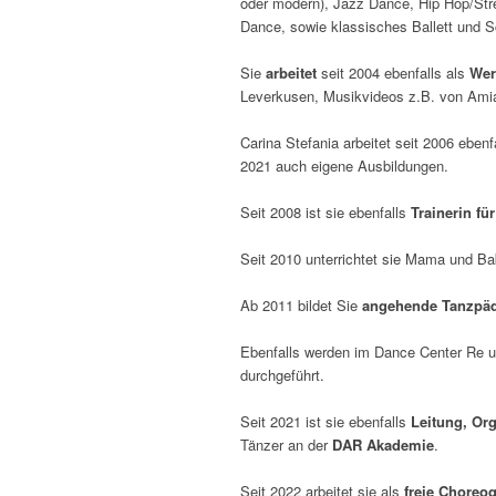
oder modern), Jazz Dance, Hip Hop/Stre
Dance, sowie klassisches Ballett und Sc
Sie
arbeitet
seit 2004 ebenfalls als
Wer
Leverkusen, Musikvideos z.B. von Ami
Carina Stefania arbeitet seit 2006 ebenf
2021 auch eigene Ausbildungen.
Seit 2008 ist sie ebenfalls
Trainerin f
Seit 2010 unterrichtet sie Mama und B
Ab 2011 bildet Sie
angehende Tanzpäd
Ebenfalls werden im Dance Center Re un
durchgeführt.
Seit 2021 ist sie ebenfalls
Leitung, Or
Tänzer an der
DAR Akademie
.
Seit 2022 arbeitet sie als
freie Choreo