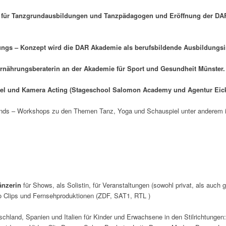
t für Tanzgrundausbildungen und Tanzpädagogen
und Eröffnung der D
ungs – Konzept wird die
DAR Akademie
als
berufsbildende Ausbildungsin
rnährungsberaterin
an der Akademie für Sport und Gesundheit Münster.
iel und Kamera Acting
(Stageschool Salomon Academy und Agentur Eick
nds – Workshops zu den Themen Tanz, Yoga und Schauspiel unter anderem in
änzerin
für Shows, als Solistin, für Veranstaltungen (sowohl privat, als auch 
 Clips und Fernsehproduktionen (ZDF, SAT1, RTL )
schland, Spanien und Italien für Kinder und Erwachsene in den Stilrichtungen