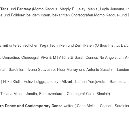
r Tanz
und
Fantasy
(Momo Kadous, Magdy El Leisy, Manis, Leyla Jouvana, u
anz und Folklore“ bei dem intern. bekannten Choreografen Momo Kadous- und 
iv mit unterschiedlichen
Yoga
Techniken und Zertifikaten (Orthos Institut Bar
k Bernadina, Choreograf Viva & MTV für z.B Sarah Connor, No Angels, …, A
liari, Sardinien-, Ivana Scavuzzo, Fleur Murray und Antonio Sussini – London 
t
( Hilke Kluth, Heinz Loigge, Jocelyn Alizart, Tatiana Yerojovets – Barcelona-,
Tiziana Mino – Jandia, Fuerteventura -, Choreograf Collin Sinclair)
rn Dance und Contemporary Dance
weiter ( Carlo Melis – Cagliari, Sardinie