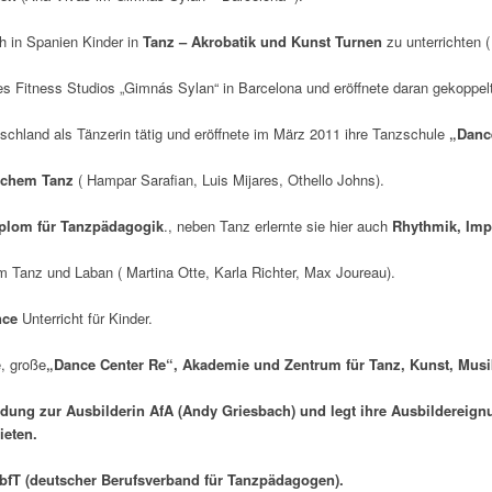
h in Spanien Kinder in
Tanz – Akrobatik und Kunst Turnen
zu unterrichten 
es Fitness Studios „Gimnás Sylan“ in Barcelona und eröffnete daran gekoppelt 
utschland als Tänzerin tätig und eröffnete im März 2011 ihre Tanzschule
„
Danc
ischem Tanz
( Hampar Sarafian, Luis Mijares, Othello Johns).
plom für Tanzpädagogik
., neben Tanz erlernte sie hier auch
Rhythmik, Imp
 Tanz und Laban ( Martina Otte, Karla Richter, Max Joureau).
nce
Unterricht für Kinder.
e, große
„
Dance Center Re“, Akademie und Zentrum für Tanz, Kunst, Musi
ldung zur Ausbilderin AfA
(Andy Griesbach) und legt ihre
Ausbildereign
ieten.
DbfT
(deutscher Berufsverband für Tanzpädagogen).