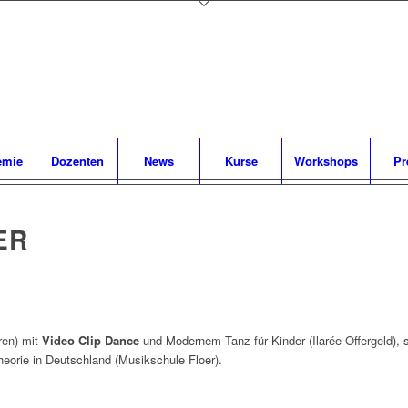
emie
Dozenten
News
Kurse
Workshops
Pr
ren) mit
Video Clip Dance
und Modernem Tanz für Kinder (Ilarée Offergeld),
heorie in Deutschland (Musikschule Floer).