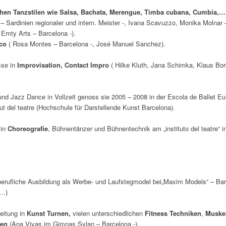
chen Tanzstilen wie Salsa, Bachata, Merengue, Timba cubana, Cumbia,
– Sardinien regionaler und intern. Meister -, Ivana Scavuzzo, Monika Molnar 
 Emty Arts – Barcelona -).
nco
( Rosa Montes – Barcelona -, José Manuel Sanchez).
sse in
Improvisation, Contact Impro
( Hilke Kluth, Jana Schimka, Klaus Bo
 und Jazz Dance in Vollzeit genoss sie 2005 – 2008 in der Escola de Ballet Eul
ut del teatre (Hochschule für Darstellende Kunst Barcelona).
 in
Choreografie
, Bühnentänzer und Bühnentechnik am „instituto del teatre“ i
berufliche Ausbildung als Werbe- und Laufstegmodel bei„Maxim Models“ – Barce
 …)
beitung in
Kunst Turnen,
vielen unterschiedlichen
Fitness Techniken
,
Muske
ken
(Ana Vivas im Gimnas Sylan – Barcelona -).