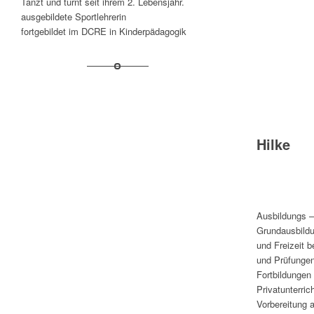
Tanzt und turnt seit ihrem 2. Lebensjahr.
ausgebildete Sportlehrerin
fortgebildet im DCRE in Kinderpädagogik
Hilke
Ausbildungs –
Grundausbildun
und Freizeit 
und Prüfungen
Fortbildungen 
Privatunterric
Vorbereitung 