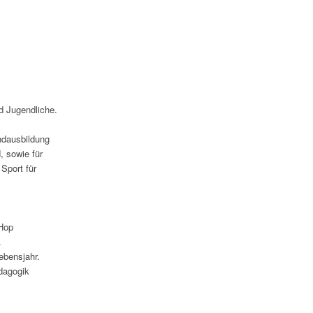
nd Jugendliche.
ndausbildung
d, sowie für
 Sport für
 Hop
.
ebensjahr.
dagogik