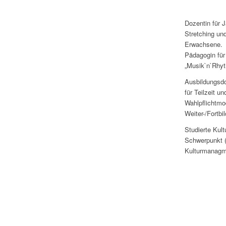
Dozentin für 
Stretching un
Erwachsene.
Pädagogin für
„Musik`n`Rhyt
Ausbildungsd
für Teilzeit u
Wahlpflichtmo
Weiter-/Fortbi
Studierte Kul
Schwerpunkt (
Kulturmanagm