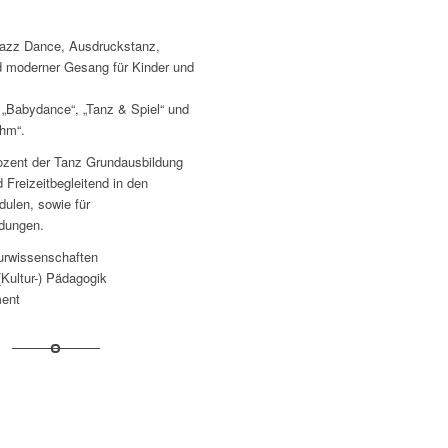
Jazz Dance, Ausdruckstanz,
d moderner Gesang für Kinder und
 „Babydance“, „Tanz & Spiel“ und
hm“.
ozent der Tanz Grundausbildung
nd Freizeitbegleitend in den
dulen, sowie für
ldungen.
turwissenschaften
Kultur-) Pädagogik
ent