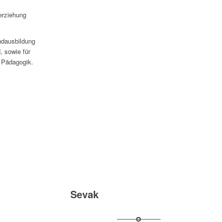
erziehung
ndausbildung
d, sowie für
h Pädagogik.
Sevak