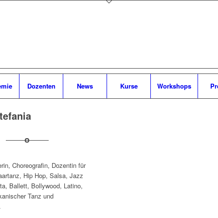
emie
Dozenten
News
Kurse
Workshops
Pr
tefania
rin, Choreografin, Dozentin für
aartanz, Hip Hop, Salsa, Jazz
a, Ballett, Bollywood, Latino,
ikanischer Tanz und
.