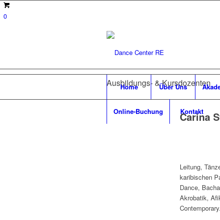
0
Ausbildungs- & Kursdozenten
Home
Über Uns
Akad
Online-Buchung
Kontakt
Carina S
Leitung, Tänze
karibischen P
Dance, Bachat
Akrobatik, Af
Contemporary