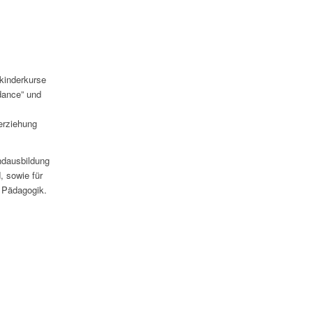
kinderkurse
dance” und
erziehung
ndausbildung
d, sowie für
h Pädagogik.