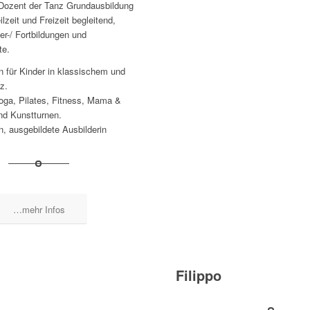
Dozent der Tanz Grundausbildung
eilzeit und Freizeit begleitend,
er-/ Fortbildungen und
te.
 für Kinder in klassischem und
z.
Yoga, Pilates, Fitness, Mama &
nd Kunstturnen.
, ausgebildete Ausbilderin
…mehr Infos
Filippo