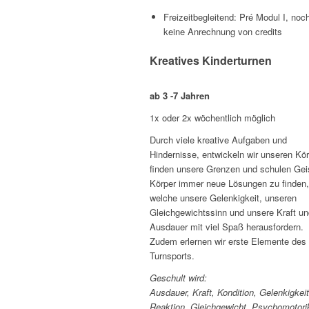
Freizeitbegleitend: Pré Modul I, noc
keine Anrechnung von credits
Kreatives Kinderturnen
ab 3 -7 Jahren
1x oder 2x wöchentlich möglich
Durch viele kreative Aufgaben und
Hindernisse, entwickeln wir unseren Kör
finden unsere Grenzen und schulen Gei
Körper immer neue Lösungen zu finden,
welche unsere Gelenkigkeit, unseren
Gleichgewichtssinn und unsere Kraft un
Ausdauer mit viel Spaß herausfordern.
Zudem erlernen wir erste Elemente des
Turnsports.
Geschult wird:
Ausdauer, Kraft, Kondition, Gelenkigkei
Reaktion, Gleichgewicht, Psychomotori