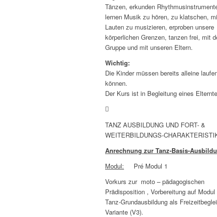
Tänzen, erkunden Rhythmusinstrument
lernen Musik zu hören, zu klatschen, mi
Lauten zu musizieren, erproben unsere
körperlichen Grenzen, tanzen frei, mit d
Gruppe und mit unseren Eltern.
Wichtig:
Die Kinder müssen bereits alleine laufe
können.
Der Kurs ist in Begleitung eines Elternte
TANZ AUSBILDUNG UND FORT- &
WEITERBILDUNGS-CHARAKTERISTI
Anrechnung zur Tanz-Basis-Ausbild
Modul:
Pré Modul 1
Vorkurs zur moto – pädagogischen
Prädisposition , Vorbereitung auf Modul
Tanz-Grundausbildung als Freizeitbegle
Variante (V3).