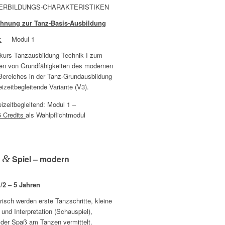
ERBILDUNGS-CHARAKTERISTIKEN
hnung zur Tanz-Basis-Ausbildung
:
Modul 1
kurs Tanzausbildung Technik I zum
nen von Grundfähigkeiten des modernen
Bereiches in der Tanz-Grundausbildung
eizeitbegleitende Variante (V3).
eizeitbegleitend: Modul 1 –
5 Credits
als Wahlpflichtmodul
&
z
Spiel – modern
1/2 – 5 Jahren
risch werden erste Tanzschritte, kleine
und Interpretation (Schauspiel),
 der Spaß am Tanzen vermittelt.