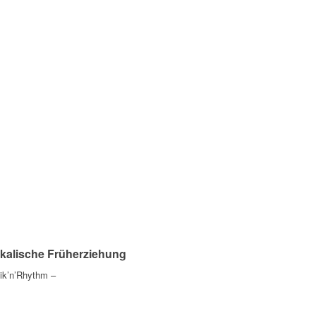
kalische Früherziehung
ik’n’Rhythm –