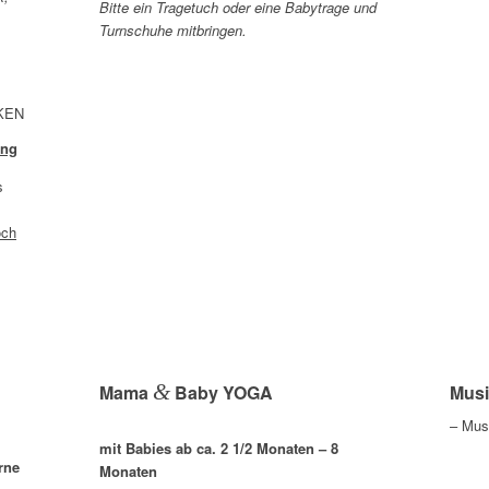
Bitte ein Tragetuch oder eine Babytrage und
Turnschuhe mitbringen.
KEN
ung
s
och
&
Mama
Baby YOGA
Musi
– Mus
mit Babies ab ca. 2 1/2 Monaten – 8
rne
Monaten