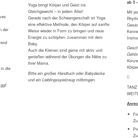
ab 3 
Yoga bringt Körper und Geist ins
Gleichgewicht – in jedem Alter!
Mit je
ives
Gerade nach der Schwangerschaft ist Yoga
Rhyth
eine effektive Methode, den Körper auf sanfte
Gesan
n der
Weise wieder in Form zu bringen und neue
Kenne
Energie zu schöpfen- zusammen mit dem
Instr
rend
Baby.
Geschu
Auch die Kleinen sind gerne mit aktiv und
Gehör
genießen während der Übungen die Nähe zu
Konzen
ihrer Mama.
Körpe
in die
Bitte ein großes Handtuch oder Babydecke
und ein Lieblingsspielzeug mitbringen.
 ggf.
TANZ
WEIT
Anrec
Fr
Zu
Pr
Zu