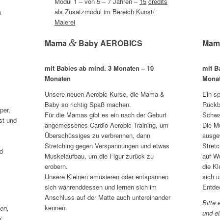
Modul 1 – von 5 – 7 Jahren –
15
credits
als Zusatzmodul im Bereich
Kunst/
h
Malerei
&
Mama
Baby AEROBICS
Ma
mit Babies ab mind. 3 Monaten – 10
mit B
Monaten
Mona
Unsere neuen Aerobic Kurse, die Mama &
Ein sp
Baby so richtig Spaß machen.
Rückb
per,
Für die Mamas gibt es ein nach der Geburt
Schwa
st und
angemessenes Cardio Aerobic Training, um
Die Mü
Überschüssiges zu verbrennen, dann
ausge
Stretching gegen Verspannungen und etwas
Stretc
d
Muskelaufbau, um die Figur zurück zu
auf W
erobern.
die Kl
Unsere Kleinen amüsieren oder entspannen
sich u
sich währenddessen und lernen sich im
Entde
Anschluss auf der Matte auch untereinander
Bitte
kennen.
ten,
und ei
k,