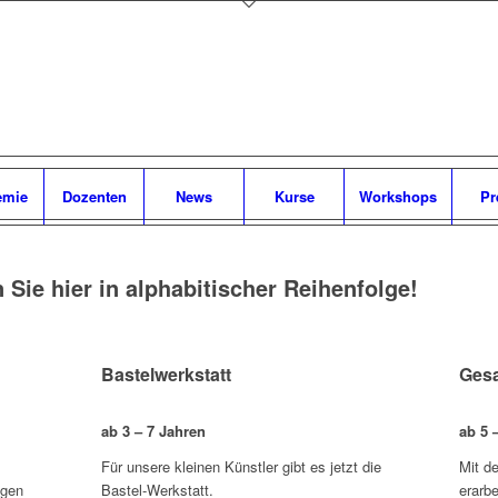
emie
Dozenten
News
Kurse
Workshops
Pr
 Sie hier in alphabitischer Reihenfolge!
Bastelwerkstatt
Gesa
ab 3 – 7 Jahren
ab 5 
Für unsere kleinen Künstler gibt es jetzt die
Mit d
igen
Bastel-Werkstatt.
erarbe