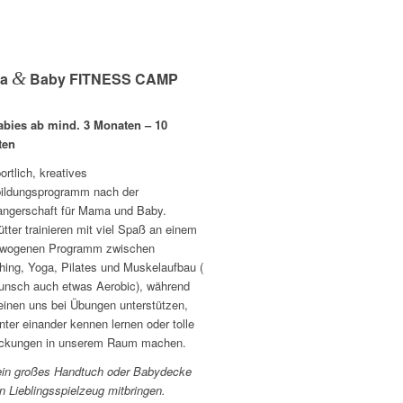
&
ma
Baby FITNESS CAMP
abies ab mind. 3 Monaten – 10
ten
ortlich, kreatives
ildungsprogramm nach der
ngerschaft für Mama und Baby.
tter trainieren mit viel Spaß an einem
wogenen Programm zwischen
hing, Yoga, Pilates und Muskelaufbau (
unsch auch etwas Aerobic), während
einen uns bei Übungen unterstützen,
nter einander kennen lernen oder tolle
ckungen in unserem Raum machen.
 ein großes Handtuch oder Babydecke
n Lieblingsspielzeug mitbringen.