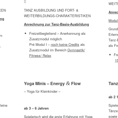
WEIT
KEN
TANZ AUSBILDUNG UND FORT- &
Anrec
WEITERBILDUNGS-CHARAKTERISTIKEN
ung
Modul
Anrechnung zur Tanz-Basis-Ausbildung
Grund
Freizeitbegleitend – Anerkennung als
Erler
um
Zusatzmodul möglich
Tanz-
Pré Modul I –
noch keine Credits
als
als Fr
-
Zusatzmodul im Bereich
Gymnastik/
Fr
Fitness/ Relax
1
&
Yoga Minis – Energy
Flow
Tan
– Yoga für Kleinkinder –
ab 2 
leine
Spiele
ab 3 – 6 Jahren
Tänze 
sowie
Spielerisch wird die erste Erfahrung mit Yoga