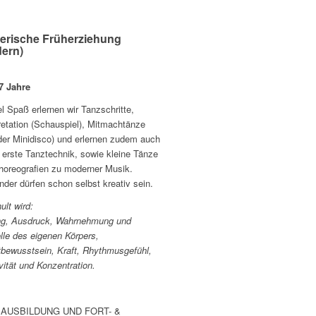
erische Früherziehung
ern)
-7 Jahre
el Spaß erlernen wir Tanzschritte,
retation (Schauspiel), Mitmachtänze
der Minidisco) und erlernen zudem auch
 erste Tanztechnik, sowie kleine Tänze
horeografien zu moderner Musik.
nder dürfen schon selbst kreativ sein.
lt wird:
ng, Ausdruck, Wahrnehmung und
lle des eigenen Körpers,
tbewusstsein, Kraft, Rhythmusgefühl,
vität und Konzentration.
 AUSBILDUNG UND FORT- &