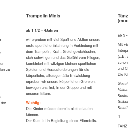
Trampolin Minis
Tänz
(mod
ab 1 1/2 – 4Jahren
ab 5 
r
wir erproben mit viel Spaß und Aktion unsere
Mit vi
erste sportliche Erfahrung in Verbindung mit
Interp
,
dem Trampolin, Kraft, Gleichgewichtssinn,
(z.B. 
sich schwingen und das Gefühl vom Fliegen,
schon
hen
kombiniert mit witzigen kleinen sportlichen
und C
ien zu
Spielen und Herausforderungen für die
Die Ki
körperliche, altersgemäße Entwicklung
erproben wir unsere körperlichen Grenzen,
Geschu
bewegen uns frei, in der Gruppe und mit
Haltu
unseren Eltern.
Kontro
n
Selbs
 der
Wichtig:
Kreati
Die Kinder müssen bereits alleine laufen
können.
Der Kurs ist in Begleitung eines Elternteils.
TANZ