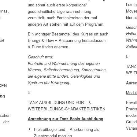
Lusti
und somit auch erste körperliche/
inas,
Moves
gesundheitliche Eigenwahrnehmung
n
hier 
vermittelt; auch Fantasiereisen der mal
anderen Art stehen mit auf dem Programm.
Geschu
Haltun
Ein wichtiger Bestandteil des Kurses ist auch
lle
Wahrn
Energy & Flow = Anspannung herauslassen
,
Selbs
& Ruhe finden erlernen.
Geschult wird:
Kontrolle und Wahrnehmung des eigenen
TANZ
Körpers,
Selbstbeherrschung
, Konzentration,
WEIT
die eigene Mitte finden, Gelenkigkeit und
Spaß an der Bewegung..
Anrec
KEN
Modul
ung
TANZ AUSBILDUNG UND FORT- &
Erwei
WEITERBILDUNGS-CHARAKTERISTIKEN
Prädis
ischen
moder
Anrechnung zur Tanz-Basis-Ausbildung
1 der
Grunda
Varian
Freizeitbegleitend – Anerkennung als
Zusatzmodul möglich