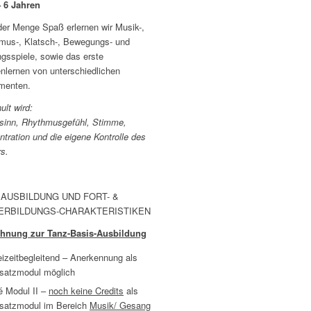
– 6 Jahren
der Menge Spaß erlernen wir Musik-,
mus-, Klatsch-, Bewegungs- und
gsspiele, sowie das erste
nlernen von unterschiedlichen
umenten.
lt wird:
sinn, Rhythmusgefühl, Stimme,
tration und die eigene Kontrolle des
rs.
 AUSBILDUNG UND FORT- &
ERBILDUNGS-CHARAKTERISTIKEN
hnung zur Tanz-Basis-Ausbildung
eizeitbegleitend – Anerkennung als
satzmodul möglich
é Modul II –
noch keine Credits
als
satzmodul im Bereich
Musik/ Gesang