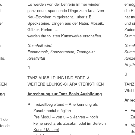
e,
Es werden von der Lehrerin immer wieder
ermög
t
ganz neue, spannende Dinge zum kreativen
die E
Neu-Erproben mitgebracht…über z.B.
hat in
er
Specksteine, Dingen aus der Natur, Mosaik,
und s
Glitzer, Perlen ….
Zudem
werden die tollsten Kunstwerke erschaffen.
Stimm
n
Geschult wird:
Gesch
Feinmotorik, Konzentration, Teamgeist,
Stimm
ils.
Kreativität
Konze
Rhyth
TANZ AUSBILDUNG UND FORT- &
KEN
WEITERBILDUNGS-CHARAKTERISTIKEN
TANZ
WEIT
ung
Anrechnung zur Tanz-Basis-Ausbildung
Anrec
Freizeitbegleitend – Anerkennung als
Zusatzmodul möglich
Fr
Pre Modul – von 3 – 5 Jahren –
noch
Zu
 1 der
keine credits
als Zusatzmodul im Bereich
Mo
itende
Kunst/ Malerei
Be