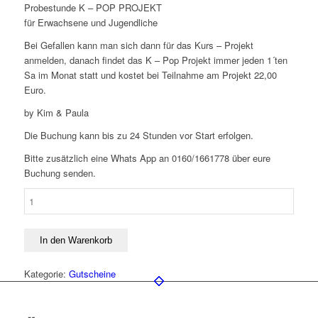
Probestunde K – POP PROJEKT
für Erwachsene und Jugendliche
Bei Gefallen kann man sich dann für das Kurs – Projekt
anmelden, danach findet das K – Pop Projekt immer jeden 1´ten
Sa im Monat statt und kostet bei Teilnahme am Projekt 22,00
Euro.
by Kim & Paula
Die Buchung kann bis zu 24 Stunden vor Start erfolgen.
Bitte zusätzlich eine Whats App an 0160/1661778 über eure
Buchung senden.
Probestunde
-
K
-
In den Warenkorb
Pop
Projekt
Kategorie:
Gutscheine
ERW.
PROJEKTKURS
-