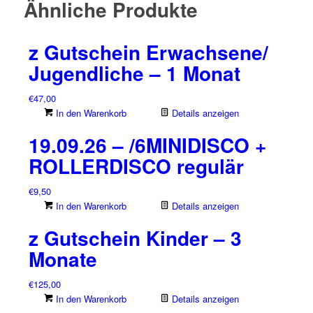
Ähnliche Produkte
04.07.2026
Menge
z Gutschein Erwachsene/
Jugendliche – 1 Monat
€
47,00
In den Warenkorb
Details anzeigen
19.09.26 – /6MINIDISCO +
ROLLERDISCO regulär
€
9,50
In den Warenkorb
Details anzeigen
z Gutschein Kinder – 3
Monate
€
125,00
In den Warenkorb
Details anzeigen