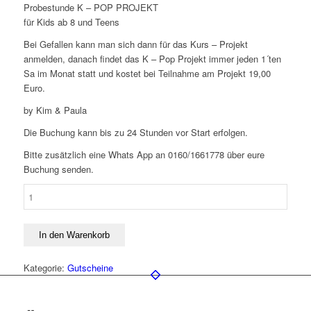
Probestunde K – POP PROJEKT
für Kids ab 8 und Teens
Bei Gefallen kann man sich dann für das Kurs – Projekt
anmelden, danach findet das K – Pop Projekt immer jeden 1´ten
Sa im Monat statt und kostet bei Teilnahme am Projekt 19,00
Euro.
by Kim & Paula
Die Buchung kann bis zu 24 Stunden vor Start erfolgen.
Bitte zusätzlich eine Whats App an 0160/1661778 über eure
Buchung senden.
Probestunde
-
K
-
In den Warenkorb
Pop
Projekt
Kategorie:
Gutscheine
KIDS
&
TEENS