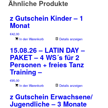
Ähnliche Produkte
PROJEKTKURS
-
04.07.2026
z Gutschein Kinder – 1
-
Monat
Menge
€
42,00
In den Warenkorb
Details anzeigen
15.08.26 – LATIN DAY –
PAKET – 4 WS´s für 2
Personen + freies Tanz
Training –
€
95,00
In den Warenkorb
Details anzeigen
z Gutschein Erwachsene/
Jugendliche – 3 Monate