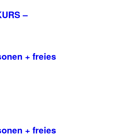
KURS –
onen + freies
onen + freies