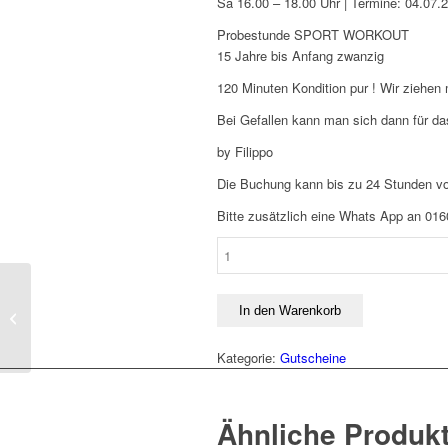
Sa 16.00 – 18.00 Uhr | Termine: 04.07
Probestunde SPORT WORKOUT
15 Jahre bis Anfang zwanzig
120 Minuten Kondition pur ! Wir ziehen m
Bei Gefallen kann man sich dann für da
by Filippo
Die Buchung kann bis zu 24 Stunden vor
Bitte zusätzlich eine Whats App an 01
Probestunde
SPORT
WORKOUT
Probestunde – K – Pop
JUGEND
In den Warenkorb
Projekt KIDS & TEENS
-
PROJEKTKURS...
04.07.2026
Kategorie:
Gutscheine
-
PROJEKTKURS
Menge
Ähnliche Produk